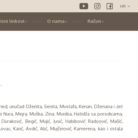
isni linkovi
O nama
Račun
.
med, unučad Dženita, Senita, Mustafa, Kenan, Dženana i zet
e Nura, Mejra, Muška, Zina, Muniba, Hatidža sa porodicama,
 Duraković, Begić, Mujić, Jusić, Habibović Radoović, Mašić,
ovac, Karić, Avdić, Alić, Mujčinović, Kamerena, kao i ostala