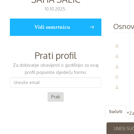
10.10.2025.
Osnov
Vidi osmrtnicu
Prati profil
Za dobivanje obavijesti o godišnjici za ovaj
profil popunite sljedeću formu:
Sućuti
*Za
UNESI SU