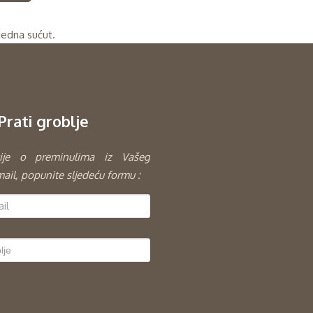
ijedna sućut.
Prati groblje
ije o preminulima iz Vašeg
mail, popunite sljedeću formu :