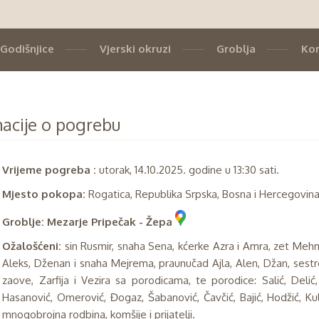
Godišnjice
Vjerski okruzi
Groblja
Kor
acije o pogrebu
Vrijeme pogreba :
utorak, 14.10.2025. godine u 13:30 sati.
Mjesto pokopa:
Rogatica, Republika Srpska, Bosna i Hercegovina
Groblje:
Mezarje Pripečak - Žepa
Ožalošćeni:
sin Rusmir, snaha Sena, kćerke Azra i Amra, zet Meh
Aleks, Dženan i snaha Mejrema, praunučad Ajla, Alen, Džan, sestr
zaove, Zarfija i Vezira sa porodicama, te porodice: Salić, Delić,
Hasanović, Omerović, Đogaz, Šabanović, Čavčić, Bajić, Hodžić, Kul
mnogobrojna rodbina, komšije i prijatelji.