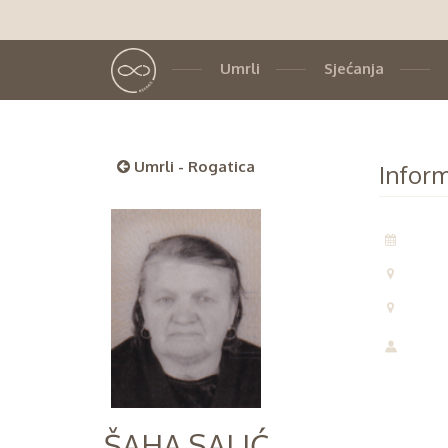
Umrli
Sjećanja
Umrli - Rogatica
Inform
ŠAHA SALIĆ