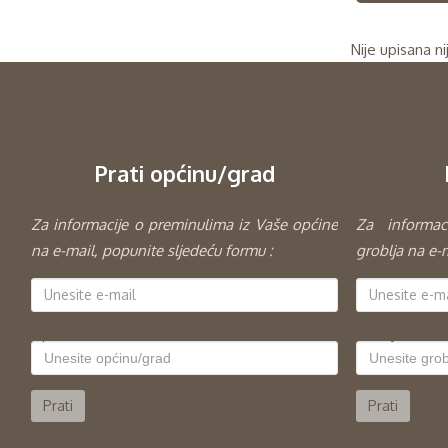
Nije upisana n
Prati općinu/grad
Za informacije o preminulima iz Vaše općine
Za informac
na e-mail, popunite sljedeću formu :
groblja na e-
E-mail:
E-mail:
Općina:
Groblje: